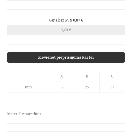
Cena bez PVN 0,87 €
1,05 €
Pievienot pieprasījuma kartei
A
B
C
mm
32
25
17
Materiāls: porcelāns