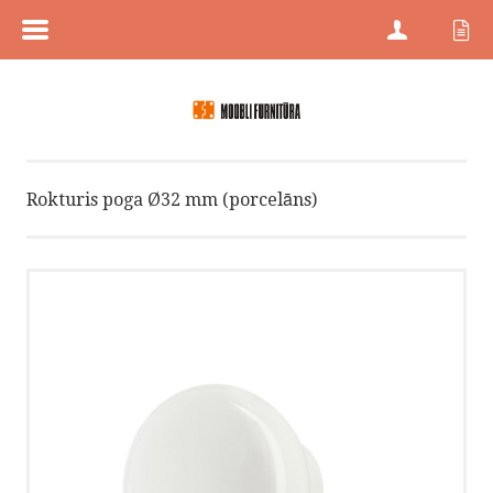
MENÜÜ
SĀKUMS
PREČU KATEGORIJAS
Rokturis poga Ø32 mm (porcelāns)
PREČU ZĪMES
JAUNI PRODUKTI
PRECES AR ATLAIDĒM
KONTAKTI
PROJEKTU PĀRDOŠANA
HÄFELE