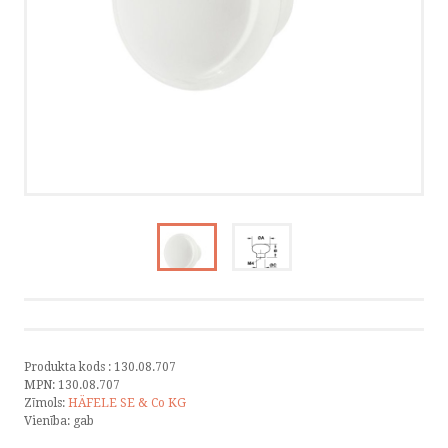
KATALOGI
INFORMĀCIJA
VÕTA ÜHENDUST
HELISTA
KIRJUTA
SMS
FACEBOOK
Produkta kods :
130.08.707
MPN:
130.08.707
Zīmols:
HÄFELE SE & Co KG
Vienība:
gab
by ShopRoller