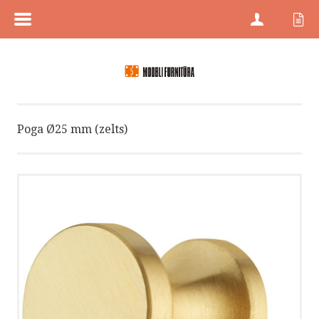
MENÜÜ
SĀKUMS
PREČU KATEGORIJAS
Poga Ø25 mm (zelts)
PREČU ZĪMES
JAUNI PRODUKTI
PRECES AR ATLAIDĒM
KONTAKTI
PROJEKTU PĀRDOŠANA
HÄFELE