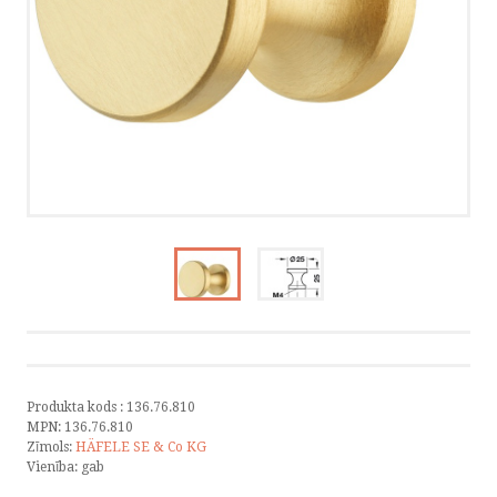
KATALOGI
INFORMĀCIJA
VÕTA ÜHENDUST
HELISTA
KIRJUTA
SMS
FACEBOOK
Produkta kods :
136.76.810
MPN:
136.76.810
Zīmols:
HÄFELE SE & Co KG
Vienība:
gab
by ShopRoller