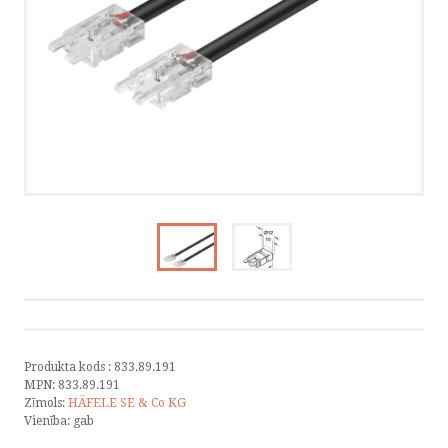
KATALOGI
INFORMĀCIJA
VÕTA ÜHENDUST
HELISTA
KIRJUTA
SMS
FACEBOOK
Produkta kods :
833.89.191
MPN:
833.89.191
Zīmols:
HÄFELE SE & Co KG
Vienība:
gab
by ShopRoller