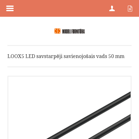
MENÜÜ
SĀKUMS
PREČU KATEGORIJAS
LOOX5 LED savstarpēji savienojošais vads 50 mm
PREČU ZĪMES
JAUNI PRODUKTI
PRECES AR ATLAIDĒM
KONTAKTI
PROJEKTU PĀRDOŠANA
HÄFELE