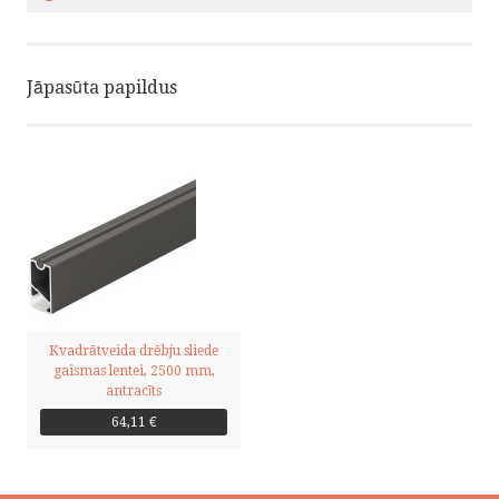
Jāpasūta papildus
Kvadrātveida drēbju sliede
gaismas lentei, 2500 mm,
antracīts
64,11 €