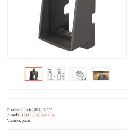
KATALOGI
INFORMĀCIJA
VÕTA ÜHENDUST
HELISTA
KIRJUTA
SMS
FACEBOOK
Produkta kods :
803.17.520
Zīmols:
HÄFELE SE & Co KG
Vienība:
pāris
by ShopRoller