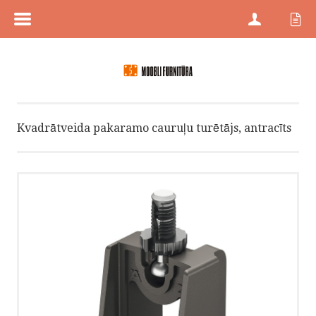
MENÜÜ
SĀKUMS
PREČU KATEGORIJAS
Kvadrātveida pakaramo cauruļu turētājs, antracīts
PREČU ZĪMES
JAUNI PRODUKTI
PRECES AR ATLAIDĒM
KONTAKTI
PROJEKTU PĀRDOŠANA
HÄFELE