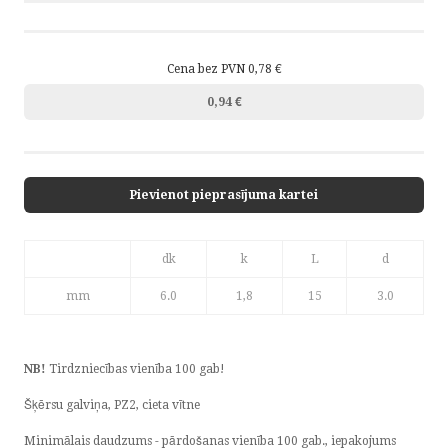
Cena bez PVN 0,78 €
0,94 €
Pievienot pieprasījuma kartei
dk
k
L
d
mm
6.0
1,8
15
3.0
NB!
Tirdzniecības vienība 100 gab!
Šķērsu galviņa, PZ2, cieta vītne
Minimālais daudzums - pārdošanas vienība 100 gab., iepakojums