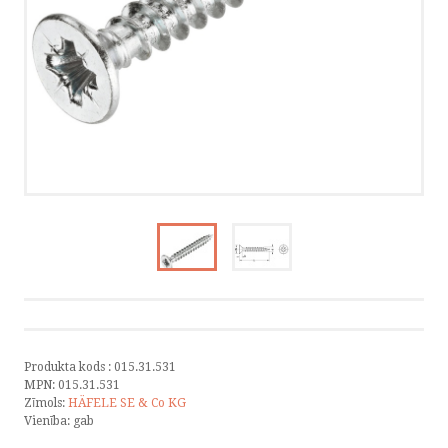
KATALOGI
INFORMĀCIJA
VÕTA ÜHENDUST
HELISTA
KIRJUTA
SMS
FACEBOOK
Produkta kods :
015.31.531
MPN:
015.31.531
Zīmols:
HÄFELE SE & Co KG
Vienība:
gab
by ShopRoller