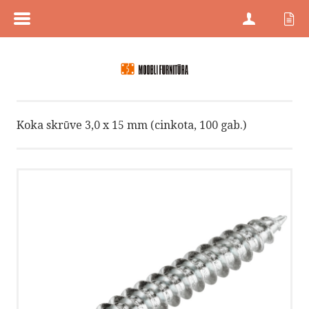
MENÜÜ
SĀKUMS
PREČU KATEGORIJAS
Koka skrūve 3,0 x 15 mm (cinkota, 100 gab.)
PREČU ZĪMES
JAUNI PRODUKTI
PRECES AR ATLAIDĒM
KONTAKTI
PROJEKTU PĀRDOŠANA
HÄFELE