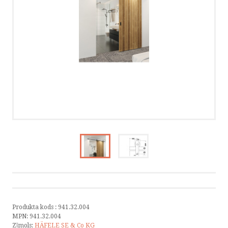
KATALOGI
INFORMĀCIJA
VÕTA ÜHENDUST
HELISTA
KIRJUTA
SMS
FACEBOOK
Produkta kods :
941.32.004
MPN:
941.32.004
by ShopRoller
Zīmols:
HÄFELE SE & Co KG