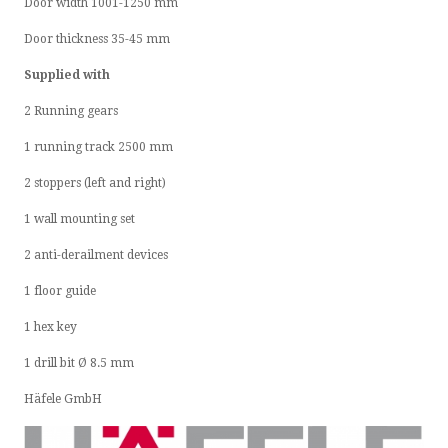
Door width 1001-1250 mm
Door thickness 35-45 mm
Supplied with
2 Running gears
1 running track 2500 mm
2 stoppers (left and right)
1 wall mounting set
2 anti-derailment devices
1 floor guide
1 hex key
1 drill bit Ø 8.5 mm
Häfele GmbH