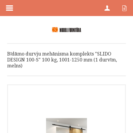
MENÜÜ
SĀKUMS
PREČU KATEGORIJAS
Bīdāmo durvju mehānisma komplekts "SLIDO
PREČU ZĪMES
DESIGN 100-S" 100 kg, 1001-1250 mm (1 durvīm,
melns)
JAUNI PRODUKTI
PRECES AR ATLAIDĒM
KONTAKTI
PROJEKTU PĀRDOŠANA
HÄFELE