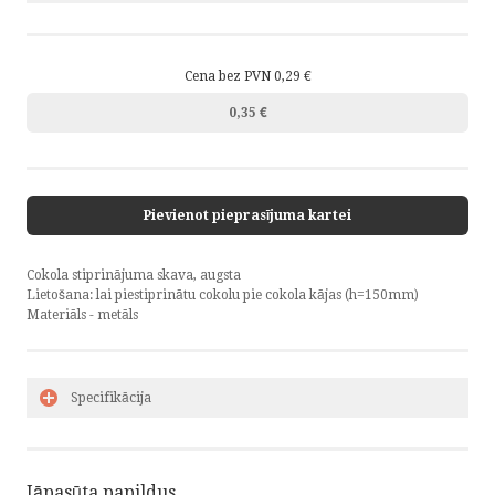
Cena bez PVN 0,29 €
0,35 €
Pievienot pieprasījuma kartei
Cokola stiprinājuma skava, augsta
Lietošana: lai piestiprinātu cokolu pie cokola kājas (h=150mm)
Materiāls - metāls
Specifikācija
Jāpasūta papildus