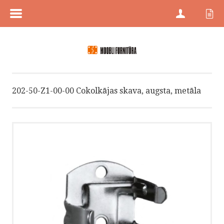
MENÜÜ
SĀKUMS
PREČU KATEGORIJAS
202-50-Z1-00-00 Cokolkājas skava, augsta, metāla
PREČU ZĪMES
JAUNI PRODUKTI
PRECES AR ATLAIDĒM
KONTAKTI
PROJEKTU PĀRDOŠANA
HÄFELE