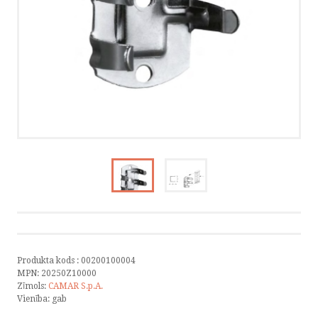
KATALOGI
INFORMĀCIJA
VÕTA ÜHENDUST
HELISTA
KIRJUTA
SMS
FACEBOOK
Produkta kods :
00200100004
MPN:
20250Z10000
Zīmols:
CAMAR S.p.A.
Vienība:
gab
by ShopRoller